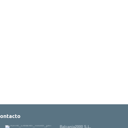
ontacto
Balcania2000 S.L.